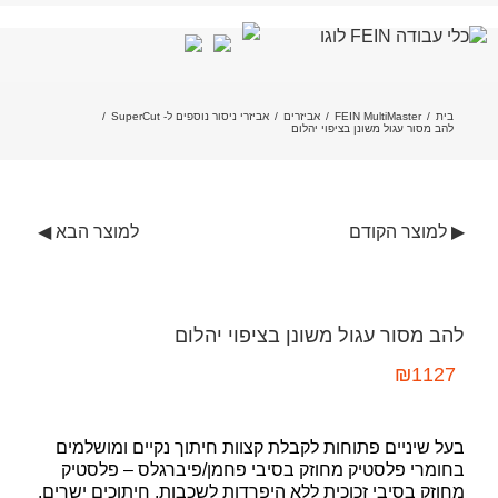
לג
תוכן
בית
/
FEIN MultiMaster
/
אביזרים
/
אביזרי ניסור נוספים ל- SuperCut
/
להב מסור עגול משונן בציפוי יהלום
▶ למוצר הקודם
למוצר הבא ◀
להב מסור עגול משונן בציפוי יהלום
₪
1127
בעל שיניים פתוחות לקבלת קצוות חיתוך נקיים ומושלמים
בחומרי פלסטיק מחוזק בסיבי פחמן/פיברגלס – פלסטיק
מחוזק בסיבי זכוכית ללא היפרדות לשכבות. חיתוכים ישרים,