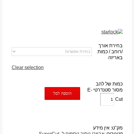
בחירת אורך
/רוחב / כמות
באריזה
Clear selection
כמות של להב
מסור סטנדרטי E-
הוספה לסל
Cut
מק"ט:
אין מידע
קטגוריה:
אביזרי ניסור נוספים ל- SuperCut