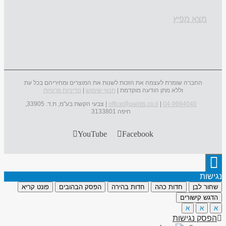
מצא מפיץ
החברה שומרת לעצמה את הזכות לשנות את המוצרים ומחיריהם בכל עת
וללא מתן הודעה מוקדמת |
תנאי שימוש
|
מדיניות פרטיות
04-9994040
|
office@paints.co.il
| צבעי הקשת בע"מ, ת.ד. 33905,
חיפה 3133801
YouTube
Facebook
נגישות
שחור לבן
חדות כהה
חדות בהירה
הפסק הבהובים
פונט קריא
הדגש קישורים
א
א
א
הפסק נגישות