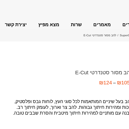
ים
מאמרים
שרות
מצא מפיץ
יצירת קשר
/
להב מסור סטנדרטי E-Cut
FEIN MultiMaster
ב מסור סטנדרטי E-Cut
משחזות זווית
₪
124
₪
10
–
מקדחות מגנטיות
ב בעל שיניים המותאמות לכל סוגי העץ, לוחות גבס ופלסטיק,
כות ומהירות חיתוך גבוהות. להב צר וארוך, לעומק חיתוך רב.
נה עם מותניים למהירות חיתוך מיטבית והסרת שבבים טובה.