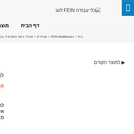
לג
תוכן
דף הבית
מוצר
בית
/
FEIN MultiMaster
/
אביזרים
/
אביזרי ניסור נוספים ל- SuperCut
▶ למוצר הקודם
לה
58
לה
אי
מב