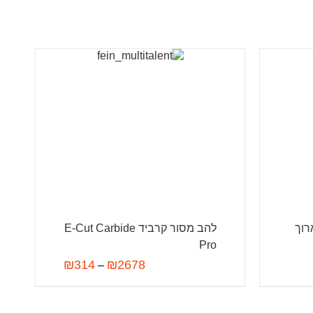
E-Cut long-life ארוך
להב מסור קרביד E-Cut Carbide
Pro
₪
314
₪
2678
–