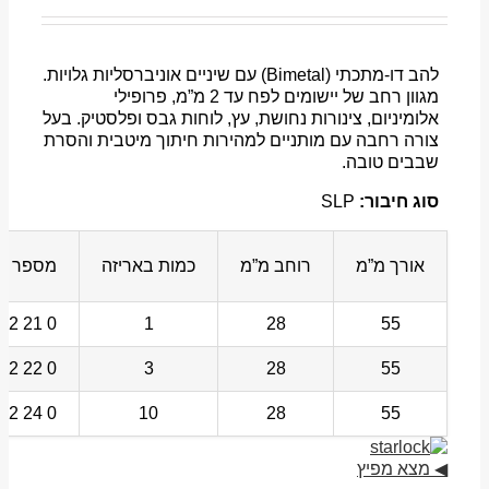
להב דו-מתכתי (Bimetal) עם שיניים אוניברסליות גלויות.
מגוון רחב של יישומים לפח עד 2 מ”מ, פרופילי
אלומיניום, צינורות נחושת, עץ, לוחות גבס ופלסטיק. בעל
צורה רחבה עם מותניים למהירות חיתוך מיטבית והסרת
שבבים טובה.
סוג חיבור:
SLP
אורך מ”מ
רוחב מ”מ
כמות באריזה
מספר לה
0 21 222 02 35 6
1
28
55
0 22 222 02 35 6
3
28
55
0 24 222 02 35 6
10
28
55
◀
מצא מפיץ