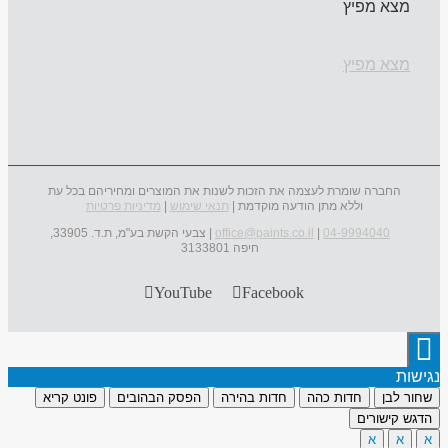
מצא מפיץ
מצא מפיץ
החברה שומרת לעצמה את הזכות לשנות את המוצרים ומחיריהם בכל עת
וללא מתן הודעה מוקדמת |
תנאי שימוש
|
מדיניות פרטיות
04-9994040
|
office@paints.co.il
| צבעי הקשת בע"מ, ת.ד. 33905,
חיפה 3133801
YouTube
Facebook
נגישות
שחור לבן
חדות כהה
חדות בהירה
הפסק הבהובים
פונט קריא
הדגש קישורים
א
א
א