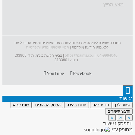
מצא מפיץ
החברה שומרת לעצמה את הזכות לשנות את המוצרים ומחיריהם בכל עת
וללא מתן הודעה מוקדמת |
תנאי שימוש
|
מדיניות פרטיות
04-9994040
|
office@paints.co.il
| צבעי הקשת בע"מ, ת.ד. 33905,
חיפה 3133801
YouTube
Facebook
נגישות
שחור לבן
חדות כהה
חדות בהירה
הפסק הבהובים
פונט קריא
הדגש קישורים
א
א
א
הפסק נגישות
מסופק ע"י: