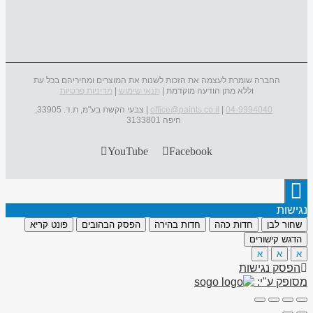
החברה שומרת לעצמה את הזכות לשנות את המוצרים ומחיריהם בכל עת
וללא מתן הודעה מוקדמת |
תנאי שימוש
|
מדיניות פרטיות
04-9994040
|
office@paints.co.il
| צבעי הקשת בע"מ, ת.ד. 33905,
חיפה 3133801
YouTube
Facebook
נגישות
שחור לבן
חדות כהה
חדות בהירה
הפסק הבהובים
פונט קריא
הדגש קישורים
א
א
א
הפסק נגישות
מסופק ע"י: