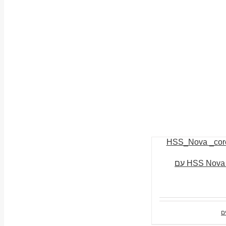
ביט מקדח חלול 75 מ”מ HSS Nova עם
ם