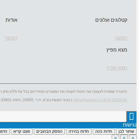
קטלוגים ועלונים
אודות
המשך
המשך
מצא מפיץ
מצא מפיץ
החברה שומרת לעצמה את הזכות לשנות את המוצרים ומחיריהם בכל עת וללא מתן ה
04-9994040
|
office@paints.co.il
| צבעי הקשת בע"מ, ת.ד. 33905, חיפה 3133801
נגישות
שחור לבן
חדות כהה
חדות בהירה
הפסק הבהובים
פונט קריא
הדגש
א
א
א