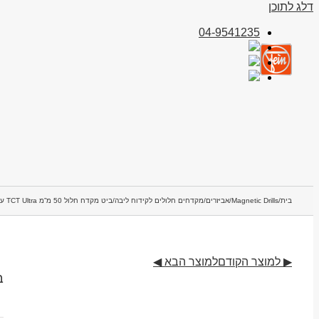
דלג לתוכן
04-9541235
בית
/
Magnetic Drills
/
אביזרים
/
מקדחים חלולים לקידוח ליבה
/
ביט מקדח חלול 50 מ”מ TCT Ultra עם מחבר 3/4″ Weldon
▶ למוצר הקודם
למוצר הבא ◀
ביט