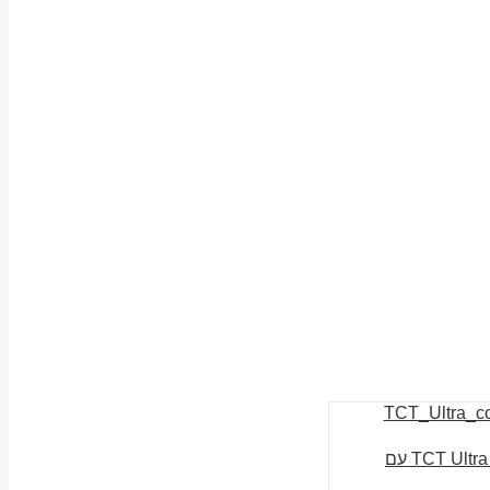
ביט מקדח חלול 75 מ”מ TCT Ultra עם