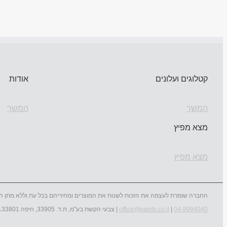
קטלוגים ועלונים
אודות
המשך
המשך
מצא מפיץ
מצא מפיץ
החברה שומרת לעצמה את הזכות לשנות את המוצרים ומחיריהם בכל עת וללא מתן ה
04-9994040
|
office@paints.co.il
| צבעי הקשת בע"מ, ת.ד. 33905, חיפה 3133801