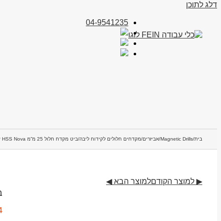
דלג לתוכן
04-9541235
בית
/
Magnetic Drills
/
אביזרים
/
מקדחים חלולים לקידוח ליבה
/
ביט מקדח חלול 25 מ”מ HSS Nova עם מחזיק כלים QuickIN
▶ למוצר הקודם
למוצר הבא ◀
ביט
4