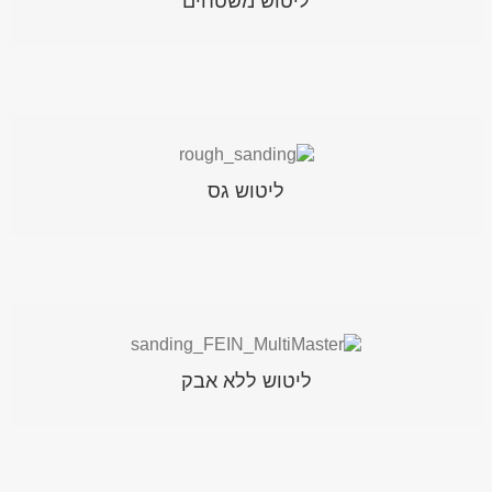
ליטוש משטחים
משטחים ישירים, העולה בהרבה על זו של כלי ליטוש
רב-תכליתיים או אקוצנטרים אחרים.
משוף הקרביד מאפשר להסיר צבע ישן וסימני שחיקה
בולטים במהירות וביעילות.
ליטוש גס
באמצעות החיבור לשואב אבק, ניתן להשתמש בשואב אבק
ליטוש ללא אבק
בשילוב עם הרפידה הנצמדת העגולה, רפידת הליטוש
משולשת עם החורים ומשוף הקרביד. שואב האבק
העוצמתי והוורסטילי FEIN Dustex בעל פונקציית ההפעלה
האוטומטית מאפשר לשמור על סביבת עבודה נקייה מאבק.