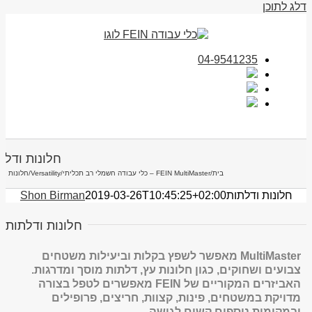
דלג לתוכן
04-9541235
חלונות ודלת
בית
/
FEIN MultiMaster – כלי עבודה חשמלי רב תכליתי
/
Versatility
/
חלונות וד
חלונות ודלתות
2019-03-26T10:45:25+02:00
Shon Birman
חלונות ודלתות
MultiMaster מאפשר לשפץ בקלות וביעילות משטחים
צבועים ושחוקים, כגון חלונות עץ, דלתות מוסך ומדרגות.
האביזרים המקוריים של FEIN מאפשרים לטפל בצורה
מדויקת במשטחים, פינות, קצוות, חריצים, פרופילים
ובמקומות נוספים קשים לגישה.