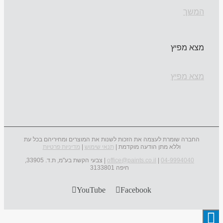
המשך
מצא מפיץ
מצא מפיץ
החברה שומרת לעצמה את הזכות לשנות את המוצרים ומחיריהם בכל עת
וללא מתן הודעה מוקדמת |
תנאי שימוש
|
מדיניות פרטיות
04-9994040
|
office@paints.co.il
| צבעי הקשת בע"מ, ת.ד. 33905,
חיפה 3133801
YouTube
Facebook