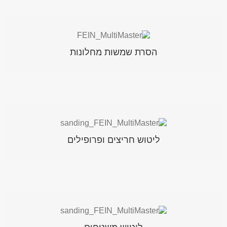
ניתן להסיר מרק פגום בקלות ובלי להסתכן בשבירת
הסרת שמשות מחלונות
השמשה, באמצעות להב מסור קטוע מפלדת HSS.
הסט לליטוש פרופילים הוא הפתרון האידאלי לליטוש לוחות
ליטוש חריצים ופרופילים
לשון/חריץ וסוגים רבים נוספים של פרופילים קעורים
וקמורים.
הרפידה הנצמדת העגולה מפגינה יכולת ליטוש גבוהה של