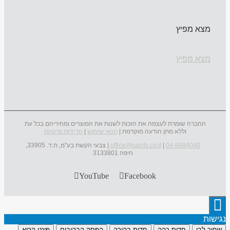
מצא מפיץ
מצא מפיץ
החברה שומרת לעצמה את הזכות לשנות את המוצרים ומחיריהם בכל עת
וללא מתן הודעה מוקדמת |
תנאי שימוש
|
מדיניות פרטיות
04-9994040
|
office@paints.co.il
| צבעי הקשת בע"מ, ת.ד. 33905,
חיפה 3133801
YouTube
Facebook
נגישות
שחור לבן
חדות כהה
חדות בהירה
הפסק הבהובים
פונט קריא