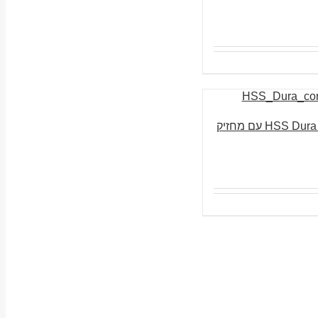
ביט מקדח חלול 50 מ”מ HSS Dura עם מחזיק