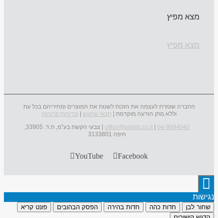
מצא מפיץ
מצא מפיץ
החברה שומרת לעצמה את הזכות לשנות את המוצרים ומחיריהם בכל עת
וללא מתן הודעה מוקדמת |
תנאי שימוש
|
מדיניות פרטיות
04-9994040
|
office@paints.co.il
| צבעי הקשת בע"מ, ת.ד. 33905,
חיפה 3133801
YouTube
Facebook
נגישות
שחור לבן
חדות כהה
חדות בהירה
הפסק הבהובים
פונט קריא
הדגש קישורים